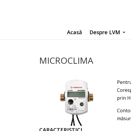
Acasă
Despre LVM
MICROCLIMA
Pentru
Coresp
prin H
Conto
măsura
CARACTERISTICI