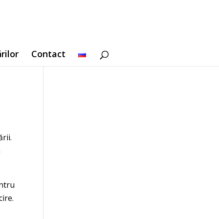
rilor
Contact
rii.
a
ntru
ire.