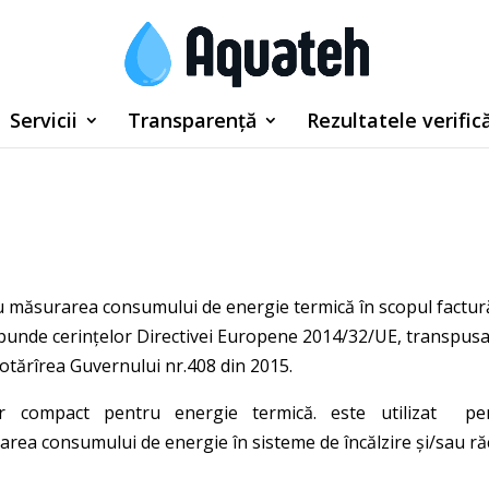
Servicii
Transparență
Rezultatele verifică
 măsurarea consumului de energie termică în scopul factură
unde cerințelor Directivei Europene 2014/32/UE, transpus
otărîrea Guvernului nr.408 din 2015.
r compact pentru energie termică. este utilizat pe
rea consumului de energie în sisteme de încălzire şi/sau răc