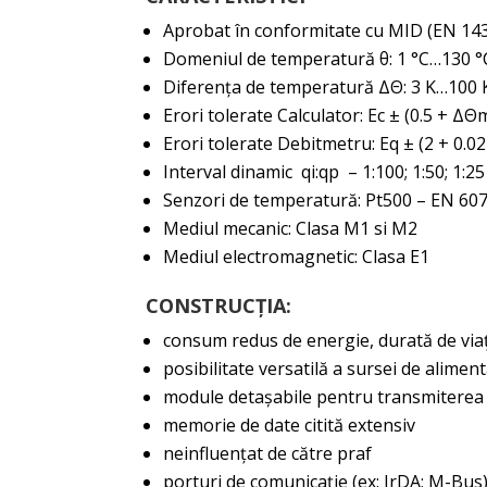
Aprobat în conformitate cu MID (EN 1434)
Domeniul de temperatură θ: 1 °C…130 °
Diferența de temperatură ΔΘ: 3 K…100 
Erori tolerate Calculator: Ec ± (0.5 + Δ
Erori tolerate Debitmetru: Eq ± (2 + 0.02
Interval dinamic qi:qp – 1:100; 1:50; 1:25
Senzori de temperatură: Pt500 – EN 6075
Mediul mecanic: Clasa M1 si M2
Mediul electromagnetic: Clasa E1
CONSTRUCȚIA:
consum redus de energie, durată de viaţ
posibilitate versatilă a sursei de alimen
module detaşabile pentru transmiterea 
memorie de date citită extensiv
neinfluenţat de către praf
porturi de comunicaţie (ex: IrDA; M-Bus