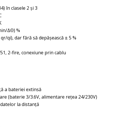
 în clasele 2 şi 3
C
K
Θmin/ΔΘ) %
 qr/qi), dar fără să depășească ± 5 %
1, 2-fire, conexiune prin cablu
ă a bateriei extinsă
tare (baterie 3/3.6V, alimentare reţea 24/230V)
datelor la distanţă
)